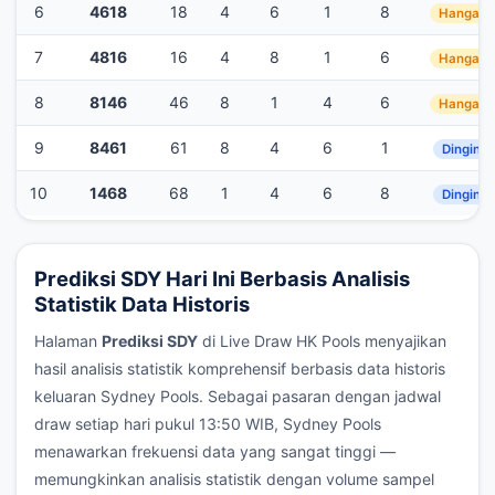
6
4618
18
4
6
1
8
Hangat
7
4816
16
4
8
1
6
Hangat
8
8146
46
8
1
4
6
Hangat
9
8461
61
8
4
6
1
Dingin
10
1468
68
1
4
6
8
Dingin
Prediksi SDY Hari Ini Berbasis Analisis
Statistik Data Historis
Halaman
Prediksi SDY
di Live Draw HK Pools menyajikan
hasil analisis statistik komprehensif berbasis data historis
keluaran Sydney Pools. Sebagai pasaran dengan jadwal
draw setiap hari pukul 13:50 WIB, Sydney Pools
menawarkan frekuensi data yang sangat tinggi —
memungkinkan analisis statistik dengan volume sampel