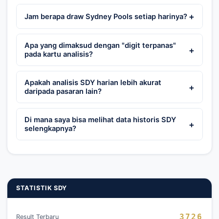
Sydney Pools draw setiap hari (termasuk akhir
pekan), sehingga basis data 30 draw terakhir hanya
+
Jam berapa draw Sydney Pools setiap harinya?
mencakup sekitar 1 bulan — berbeda dengan SGP
Sydney Pools mengadakan draw setiap hari Senin
yang mencakup sekitar 6 minggu. Frekuensi data
hingga Minggu pukul 13:50 WIB. Ini menjadikan SDY
Apa yang dimaksud dengan "digit terpanas"
+
harian SDY menghasilkan snapshot kondisi terkini
pada kartu analisis?
sebagai pasaran siang hari yang populer, karena
yang lebih "segar" dan relevan untuk analisis jangka
resultnya tersedia lebih awal dibandingkan HK
Digit terpanas adalah digit (0–9) yang paling sering
pendek.
(malam) dan setelah Macau (pagi).
muncul sebagai ekor dalam 30 draw SDY terakhir.
Apakah analisis SDY harian lebih akurat
+
daripada pasaran lain?
Untuk periode ini, digit 8 tampil sebagai yang paling
sering muncul. Informasi ini bersifat historis dan tidak
Tidak ada pasaran yang analisisnya "lebih akurat"
menjamin digit tersebut akan terus muncul di draw
dari yang lain dalam konteks prediksi hasil draw.
Di mana saya bisa melihat data historis SDY
+
berikutnya.
selengkapnya?
Setiap draw adalah kejadian independen secara
statistik. Volume data harian SDY hanya berarti lebih
Data historis SDY tersedia di
Data SDY
(tabel
banyak titik data tersedia untuk analisis deskriptif,
bulanan),
Pengeluaran SDY
(riwayat tahunan), dan
bukan kemampuan prediksi yang lebih baik.
Keluaran SDY
(result terbaru). Visualisasi paito warna
SDY tersedia di
Paito SDY
.
STATISTIK SDY
3726
Result Terbaru