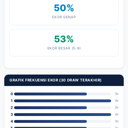
50%
EKOR GENAP
53%
EKOR BESAR (5-9)
GRAFIK FREKUENSI EKOR (30 DRAW TERAKHIR)
0
3x
1
4x
2
3x
3
4x
4
3x