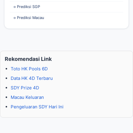
Prediksi SGP
Prediksi Macau
Rekomendasi Link
Toto HK Pools 6D
Data HK 4D Terbaru
SDY Prize 4D
Macau Keluaran
Pengeluaran SDY Hari Ini