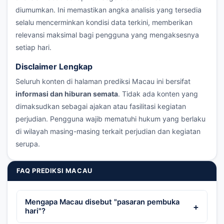
diumumkan. Ini memastikan angka analisis yang tersedia
selalu mencerminkan kondisi data terkini, memberikan
relevansi maksimal bagi pengguna yang mengaksesnya
setiap hari.
Disclaimer Lengkap
Seluruh konten di halaman prediksi Macau ini bersifat
informasi dan hiburan semata
. Tidak ada konten yang
dimaksudkan sebagai ajakan atau fasilitasi kegiatan
perjudian. Pengguna wajib mematuhi hukum yang berlaku
di wilayah masing-masing terkait perjudian dan kegiatan
serupa.
FAQ PREDIKSI MACAU
Mengapa Macau disebut "pasaran pembuka
+
hari"?