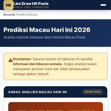
Live Draw HK Pools
HK
PORTAL DATA TERPERCAYA
Beranda
Prediksi Macau
Prediksi Macau Hari Ini 2026
Analisis statistik berbasis data historis Macau Pools
Disclaimer:
Seluruh konten di halaman ini bersifat
⚠
informasi dan hiburan semata
. Angka analisis bukan
merupakan jaminan hasil dan tidak dimaksudkan
sebagai ajakan berjudi.
ANGKA ANALISIS MACAU HARI INI
29 Mei 2026