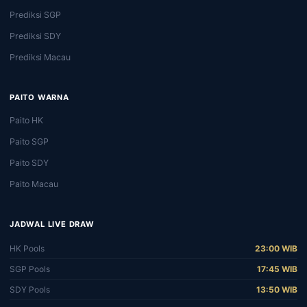
Prediksi SGP
Prediksi SDY
Prediksi Macau
PAITO WARNA
Paito HK
Paito SGP
Paito SDY
Paito Macau
JADWAL LIVE DRAW
HK Pools
23:00 WIB
SGP Pools
17:45 WIB
SDY Pools
13:50 WIB