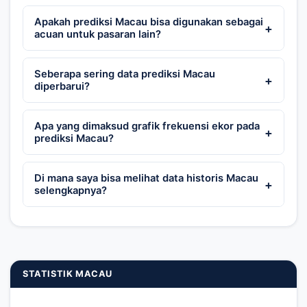
Macau Pools draw setiap hari pukul 13:00 WIB,
menjadikannya pasaran pertama yang
Apakah prediksi Macau bisa digunakan sebagai
+
acuan untuk pasaran lain?
mengumumkan result di antara keempat pasaran
utama. SDY menyusul pukul 13:50, SGP pukul 17:45,
Tidak. Setiap pasaran (Macau, SDY, SGP, HK) adalah
dan HK pukul 23:00. Karena draw lebih awal, Macau
sistem pengundian yang sepenuhnya independen.
Seberapa sering data prediksi Macau
+
sering disebut sebagai "pembuka" sesi data hari itu.
diperbarui?
Hasil draw satu pasaran tidak memiliki korelasi
kausal dengan pasaran lainnya. Analisis prediksi
Data analisis prediksi Macau diperbarui setiap hari
masing-masing pasaran harus dilakukan
setelah result resmi diumumkan pukul 13:00 WIB.
Apa yang dimaksud grafik frekuensi ekor pada
+
berdasarkan data historis pasaran itu sendiri.
prediksi Macau?
Pembaruan harian memastikan bahwa angka analisis
selalu mencerminkan kondisi distribusi data terkini
Grafik frekuensi ekor menampilkan batang untuk
dari 30 draw terakhir.
digit 0–9, di mana tinggi batang menunjukkan
Di mana saya bisa melihat data historis Macau
+
selengkapnya?
seberapa sering digit tersebut muncul sebagai digit
terakhir (ekor) dari 4D result dalam 30 draw Macau
Data historis Macau tersedia di
Data Macau
(tabel
terakhir. Ini adalah visualisasi distribusi historis,
bulanan),
Pengeluaran Macau
(riwayat tahunan), dan
bukan proyeksi masa depan.
Keluaran Macau
(result terbaru). Visualisasi paito
warna tersedia di
Paito Macau
.
STATISTIK MACAU