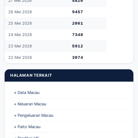
27 Mei 2026
4820
26 Mei 2026
9457
25 Mei 2026
2061
24 Mei 2026
7348
23 Mei 2026
5912
22 Mei 2026
3074
HALAMAN TERKAIT
Data Macau
Keluaran Macau
Pengeluaran Macau
Paito Macau