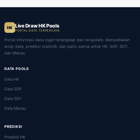
Live Draw HK Pools
HK
PORTAL DATA TERPERCAYA
Portal informasi data togel terlengkap dan terupdate. Menyediakan
arsip data, prediksi statistik, dan paito warna untuk HK, SGP, SDY,
dan Macau.
DATA POOLS
Data HK
Data SGP
Data SDY
Data Macau
PREDIKSI
Prediksi HK