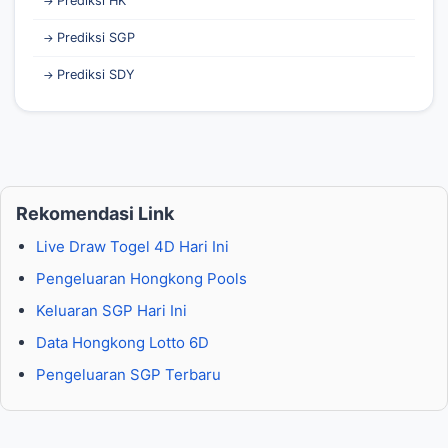
Prediksi HK
Prediksi SGP
Prediksi SDY
Rekomendasi Link
Live Draw Togel 4D Hari Ini
Pengeluaran Hongkong Pools
Keluaran SGP Hari Ini
Data Hongkong Lotto 6D
Pengeluaran SGP Terbaru