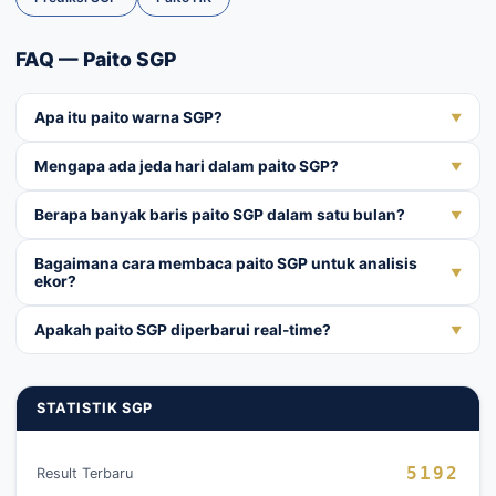
FAQ — Paito SGP
Apa itu paito warna SGP?
▼
Paito warna SGP adalah representasi visual data keluaran
Mengapa ada jeda hari dalam paito SGP?
▼
Singapore Pools di mana setiap digit (0–9) diberi kode warna
unik. Format ini memudahkan pembacaan tren digit secara
Singapore Pools tidak mengadakan draw pada hari Selasa dan
Berapa banyak baris paito SGP dalam satu bulan?
▼
visual.
Jumat. Karena itu, dalam tabel paito SGP Anda tidak akan
menemukan baris untuk kedua hari tersebut, sehingga
Rata-rata 20–22 baris per bulan, tergantung jumlah hari dan
Bagaimana cara membaca paito SGP untuk analisis
terdapat jeda natural dalam tampilan vertikal.
komposisi hari dalam bulan tersebut. SGP draw 5 kali
▼
ekor?
seminggu sehingga volume datanya lebih sedikit dibanding
Fokus pada kolom EKOR (kolom keempat setelah tanggal).
HK, SDY, dan Macau.
Apakah paito SGP diperbarui real-time?
▼
Amati warna yang sering muncul di kolom tersebut secara
berurutan dari atas ke bawah. Warna yang dominan
Data paito SGP diperbarui otomatis dalam 5 menit setelah
menandakan digit yang paling sering keluar sebagai ekor
result resmi Singapore Pools diumumkan sekitar pukul 17:45
STATISTIK SGP
dalam periode tersebut.
WIB pada hari-hari draw.
5192
Result Terbaru