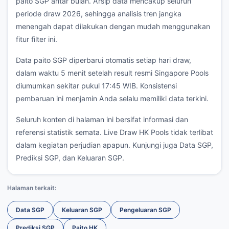
paito SGP antar bulan. Arsip data mencakup seluruh
periode draw 2026, sehingga analisis tren jangka
menengah dapat dilakukan dengan mudah menggunakan
fitur filter ini.
Data paito SGP diperbarui otomatis setiap hari draw,
dalam waktu 5 menit setelah result resmi Singapore Pools
diumumkan sekitar pukul 17:45 WIB. Konsistensi
pembaruan ini menjamin Anda selalu memiliki data terkini.
Seluruh konten di halaman ini bersifat informasi dan
referensi statistik semata. Live Draw HK Pools tidak terlibat
dalam kegiatan perjudian apapun. Kunjungi juga
Data SGP
,
Prediksi SGP
, dan
Keluaran SGP
.
Halaman terkait:
Data SGP
Keluaran SGP
Pengeluaran SGP
Prediksi SGP
Paito HK