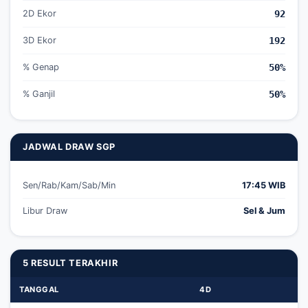
2D Ekor
92
3D Ekor
192
% Genap
50%
% Ganjil
50%
JADWAL DRAW SGP
Sen/Rab/Kam/Sab/Min
17:45 WIB
Libur Draw
Sel & Jum
5 RESULT TERAKHIR
TANGGAL
4D