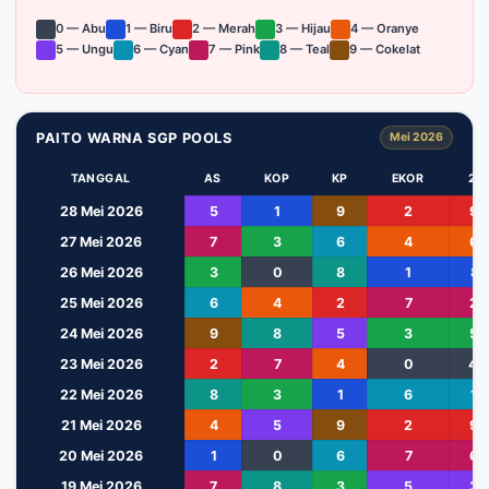
0 — Abu
1 — Biru
2 — Merah
3 — Hijau
4 — Oranye
5 — Ungu
6 — Cyan
7 — Pink
8 — Teal
9 — Cokelat
PAITO WARNA SGP POOLS
Mei 2026
TANGGAL
AS
KOP
KP
EKOR
2D
28 Mei 2026
5
1
9
2
92
27 Mei 2026
7
3
6
4
64
26 Mei 2026
3
0
8
1
81
25 Mei 2026
6
4
2
7
27
24 Mei 2026
9
8
5
3
53
23 Mei 2026
2
7
4
0
40
22 Mei 2026
8
3
1
6
16
21 Mei 2026
4
5
9
2
92
20 Mei 2026
1
0
6
7
67
19 Mei 2026
7
8
3
5
35