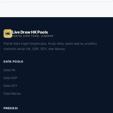
Live Draw HK Pools
HK
PORTAL DATA TOGEL LENGKAP
Portal data togel terpercaya. Arsip data, paito warna, prediksi
statistik untuk HK, SGP, SDY, dan Macau.
DATA POOLS
Data HK
Data SGP
Data SDY
Data Macau
PREDIKSI