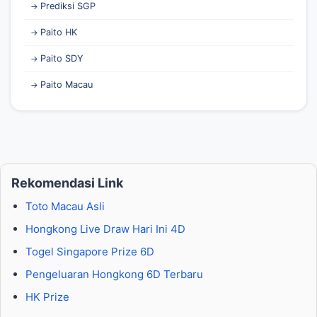
Prediksi SGP
Paito HK
Paito SDY
Paito Macau
Rekomendasi Link
Toto Macau Asli
Hongkong Live Draw Hari Ini 4D
Togel Singapore Prize 6D
Pengeluaran Hongkong 6D Terbaru
HK Prize